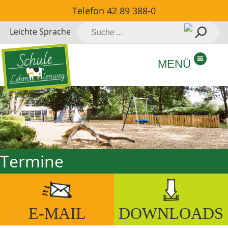
Direkt
Telefon
42 89 388-0
zum
Suche
Leichte Sprache
Inhalt
nach:
springen
MENÜ
Termine
E-MAIL
DOWNLOADS