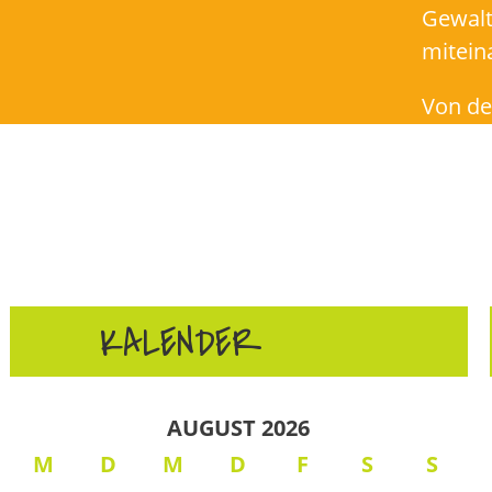
Gewalt
mitein
Von de
KALENDER
AUGUST 2026
M
D
M
D
F
S
S