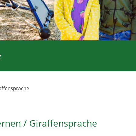
e
raffensprache
ernen / Giraffensprache