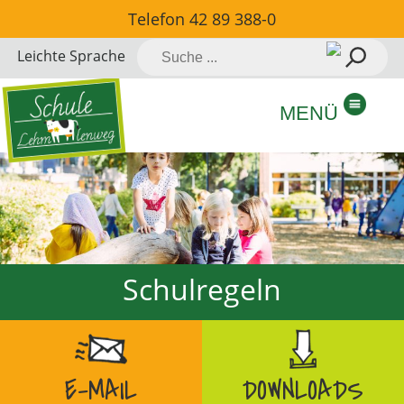
Direkt
Telefon
42 89 388-0
zum
Suche
Leichte Sprache
Inhalt
nach:
springen
MENÜ
Schulregeln
E-MAIL
DOWNLOADS