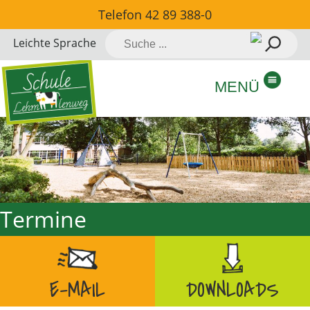
Direkt
Telefon
42 89 388-0
zum
Suche
Leichte Sprache
Inhalt
nach:
springen
MENÜ
Termine
E-MAIL
DOWNLOADS