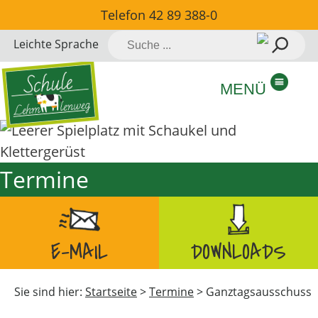
Direkt
Telefon
42 89 388-0
zum
Suche
Leichte Sprache
Inhalt
nach:
springen
MENÜ
Termine
E-MAIL
DOWNLOADS
Sie sind hier:
Startseite
>
Termine
>
Ganztagsausschuss