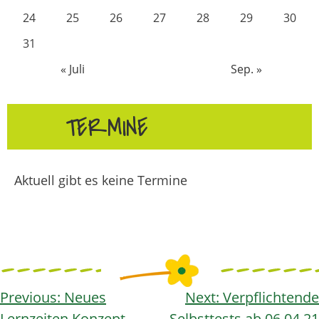
24
25
26
27
28
29
30
31
« Juli
Sep. »
TERMINE
Aktuell gibt es keine Termine
Beitragsnavigation
Previous:
Neues
Next:
Verpflichtende
Lernzeiten Konzept
Selbsttests ab 06.04.21