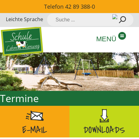
Direkt
Telefon
42 89 388-0
zum
Suche
Leichte Sprache
Inhalt
nach:
springen
MENÜ
Termine
E-MAIL
DOWNLOADS