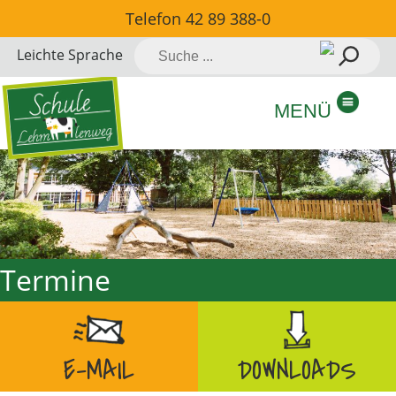
Direkt
Telefon
42 89 388-0
zum
Suche
Leichte Sprache
Inhalt
nach:
springen
MENÜ
Termine
E-MAIL
DOWNLOADS