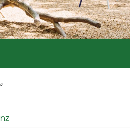
nz
enz