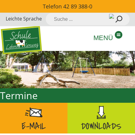
Direkt
Telefon
42 89 388-0
zum
Suche
Leichte Sprache
Inhalt
nach:
springen
MENÜ
Termine
E-MAIL
DOWNLOADS