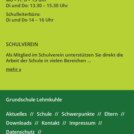
Di und Do: 13.30 – 15.30 Uhr
Schulleiterbüro:
Di und Do 14 – 16 Uhr
SCHULVEREIN
Als Mitglied im Schulverein unterstützen Sie direkt die
Arbeit der Schule in vielen Bereichen …
mehr »
Grundschule Lehmkuhle
Aktuelles
Schule
Schwerpunkte
Eltern
Downloads
Kontakt
Impressum
Datenschutz