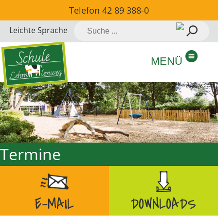
Direkt
Telefon
42 89 388-0
zum
Suche
Leichte Sprache
Inhalt
nach:
springen
MENÜ
Termine
E-MAIL
DOWNLOADS