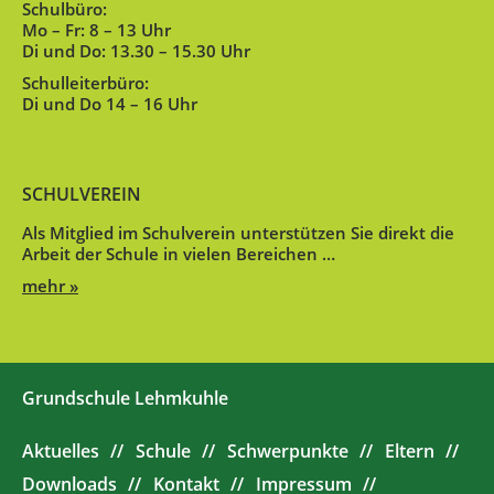
Schulbüro:
Mo – Fr: 8 – 13 Uhr
Di und Do: 13.30 – 15.30 Uhr
Schulleiterbüro:
Di und Do 14 – 16 Uhr
SCHULVEREIN
Als Mitglied im Schulverein unterstützen Sie direkt die
Arbeit der Schule in vielen Bereichen …
mehr »
Grundschule Lehmkuhle
Aktuelles
Schule
Schwerpunkte
Eltern
Downloads
Kontakt
Impressum