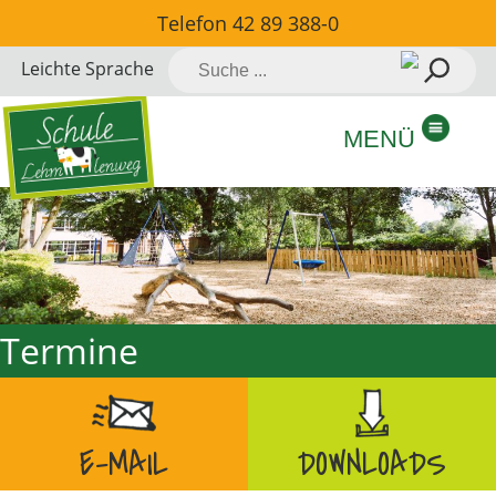
Direkt
Telefon
42 89 388-0
zum
Suche
Leichte Sprache
Inhalt
nach:
springen
MENÜ
Termine
E-MAIL
DOWNLOADS