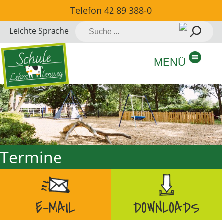
Direkt
Telefon
42 89 388-0
zum
Suche
Leichte Sprache
Inhalt
nach:
springen
MENÜ
Termine
E-MAIL
DOWNLOADS