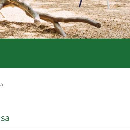
sa
nsa