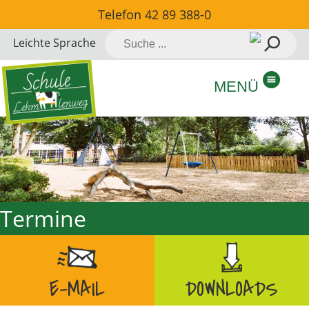
Direkt
Telefon
42 89 388-0
zum
Suche
Leichte Sprache
Inhalt
nach:
springen
MENÜ
Termine
E-MAIL
DOWNLOADS