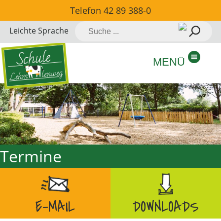
Direkt
Telefon
42 89 388-0
zum
Suche
Leichte Sprache
Inhalt
nach:
springen
MENÜ
Termine
E-MAIL
DOWNLOADS